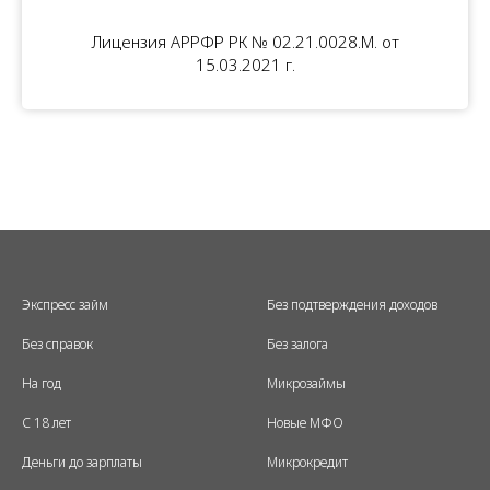
Лицензия АРРФР РК № 02.21.0028.M. от
15.03.2021 г.
Экспресс займ
Без подтверждения доходов
Без справок
Без залога
На год
Микрозаймы
С 18 лет
Новые МФО
Деньги до зарплаты
Микрокредит